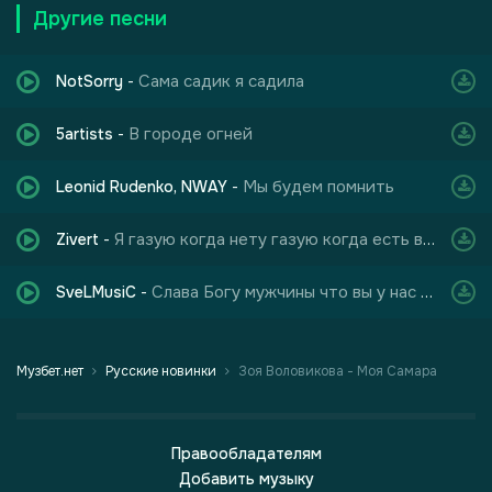
Другие песни
Сама садик я садила
NotSorry
-
В городе огней
5artists
-
Мы будем помнить
Leonid Rudenko, NWAY
-
Я газую когда нету газую когда есть всё
Zivert
-
Слава Богу мужчины что вы у нас есть
SveLMusiC
-
Музбет.нет
Русские новинки
Зоя Воловикова - Моя Самара
Правообладателям
Добавить музыку