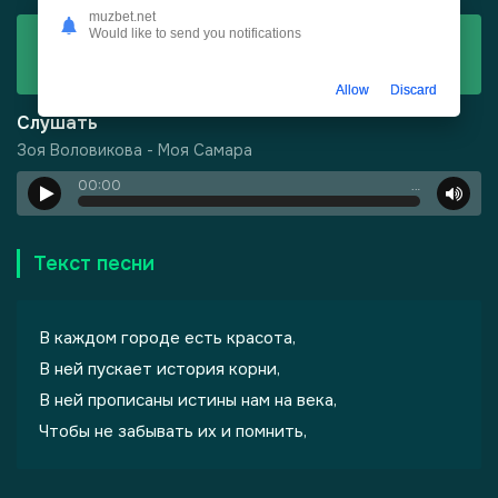
muzbet.net
Would like to send you notifications
Скачать
Зоя Воловикова - Моя Самара
Allow
Discard
Слушать
Зоя Воловикова - Моя Самара
00:00
…
Текст песни
В каждом городе есть красота,
В ней пускает история корни,
В ней прописаны истины нам на века,
-
Шепот, робкое дыхание
Чтобы не забывать их и помнить,