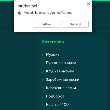
muzbet.net
Would like to send you notifications
Allow
Discard
Категории
Музыка
Русские новинки
Клубная музыка
Зарубежные песни
Казахские песни
Подборки
Наш топ-100