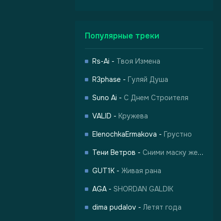
Популярные треки
Rs-Ai
-
Твоя Измена
R3phase
-
Гуляй Душа
Suno Ai
-
С Днем Строителя
VALID
-
Кружева
ElenochkaErmakova
-
Грустно
Тени Ветров
-
Сними маску жертвы
GUT1K
-
Живая рана
AGA
-
SHORDAN GALDIK
dima pudalov
-
Летят года