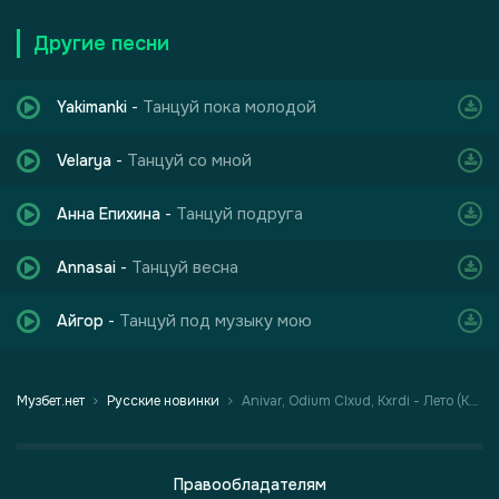
Другие песни
Танцуй пока молодой
Yakimanki
-
Танцуй со мной
Velarya
-
Танцуй подруга
Анна Епихина
-
Танцуй весна
Annasai
-
Танцуй под музыку мою
Айгор
-
Музбет.нет
Русские новинки
Anivar, Odium Clxud, Kxrdi - Лето (Kavkaz Remix)
Правообладателям