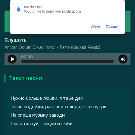
muzbet.net
Would like to send you notifications
Скачать
Anivar, Odium Clxud, Kxrdi - Лето (Kavkaz Remix)
Allow
Discard
Слушать
Anivar, Odium Clxud, Kxrdi - Лето (Kavkaz Remix)
00:00
…
Текст песни
Нужно больше любви, я тебе дам
Ты не подойди, растопи холода, что внутри
Не спеша музыку заводи
Лишь танцуй, танцуй и люби