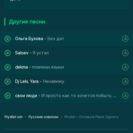
Другие песни
Без дат
Ольга Бузова
-
Я устал
Saloev
-
пламени языки
dekma
-
Ненавижу
Dj Leki, Yara
-
И просто как то хочется побыть с тишиной
свои люди
-
Музбет.нет
Русские новинки
Mrakk! - Оставьте Меня Одного