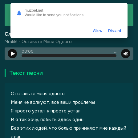
Скачать
muzbet.net
Would like to send you notifications
Mrakk! - Оставьте Меня Одного
Allow
Discard
Слушать
Mrakk! - Оставьте Меня Одного
00:00
…
Текст песни
Отставьте меня одного
Меня не волнуют, все ваши проблемы
Я просто устал, я просто устал
И я так хочу, побыть здесь один
Без этих людей, что болью причиняют мне каждый
день