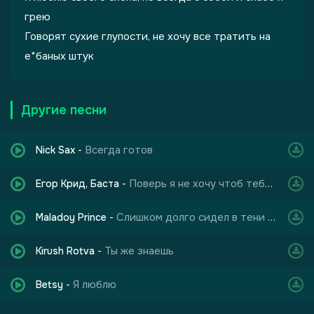
грею
Говорят сухие глупости, не хочу все тратить на
е*баных штук
Другие песни
Всегда готов
Nick Sax
-
Поверь я не хочу чтоб тебе было также больно
Егор Крид, Баста
-
Слишком долго сидел в тени чтобы слабо пёрнуть
Maladoy Prince
-
Ты же знаешь
Kirush Rotva
-
Я люблю
Betsy
-