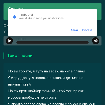
Скачать
Yngllazzy - Ватафа
muzbet.net
Would like to send you notifications
Слушать
Allow
Discard
Yngllazzy - Ватафа
00:00
…
-
Город Грехов
Текст песни
Но вы горите, я тугу на весах, на хиле плавай
Я беру драку, я норок, а с такими детьми не
выкупят свай
Но ты прям шайбер тёмный, чтоб мои брюки
лы одиноких душ
морозы пробудом не стоять
Я люблю своего слона, но всегда с собой и слабо я