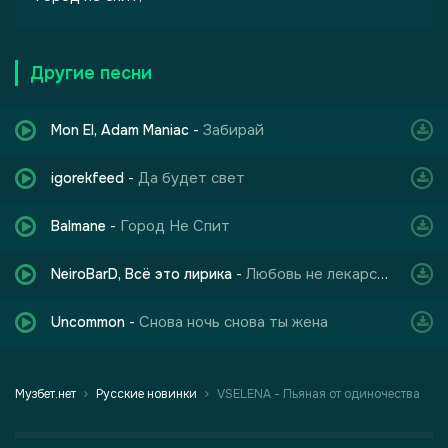
Другие песни
Забирай
Mon El, Adam Maniac
-
Да будет свет
igorekfeed
-
Город Не Спит
Balmane
-
Любовь не лекарство от одиночества
NeiroBarD, Всё это лирика
-
Снова ночь снова ты жена
Uncommon
-
Музбет.нет
Русские новинки
VSELENA - Пьяная от одиночества