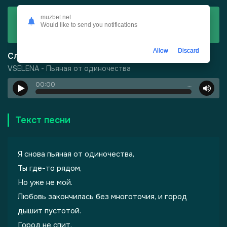
Скачать
muzbet.net
Would like to send you notifications
VSELENA - Пьяная от одиночества
Allow
Discard
Слушать
VSELENA - Пьяная от одиночества
00:00
…
-
Город Грехов
Текст песни
Я снова пьяная от одиночества,
Ты где-то рядом,
Но уже не мой.
Любовь закончилась без многоточия, и город
лы одиноких душ
дышит пустотой.
Город не спит,