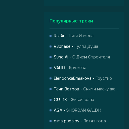
Популярные треки
Rs-Ai
-
Твоя Измена
R3phase
-
Гуляй Душа
Suno Ai
-
С Днем Строителя
VALID
-
Кружева
ElenochkaErmakova
-
Грустно
Тени Ветров
-
Сними маску жертвы
GUT1K
-
Живая рана
AGA
-
SHORDAN GALDIK
dima pudalov
-
Летят года