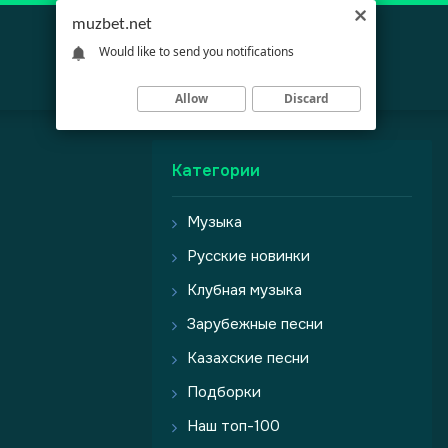
muzbet.net
Would like to send you notifications
Allow
Discard
Категории
Музыка
Русские новинки
Клубная музыка
Зарубежные песни
Казахские песни
Подборки
Наш топ-100