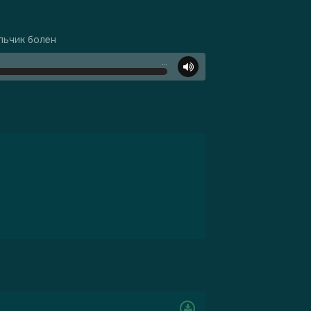
льчик болен
…