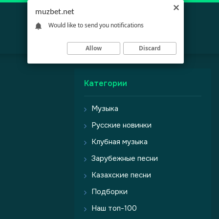
muzbet.net
Would like to send you notifications
Allow
Discard
Категории
Музыка
Русские новинки
Клубная музыка
Зарубежные песни
Казахские песни
Подборки
Наш топ-100