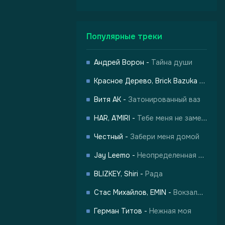
Популярные треки
Андрей Ворон
-
Тайна души
Красное Дерево, Brick Bazuka
-
Город
-
Город Грехов
Витя АК
-
Затонированный ваз
HAR, A’MIRI
-
Тебе меня не заменить
Честный
-
Забери меня домой
Jay Leemo
-
Неопределенная любовь
BLIZKEY, Shiri
-
Рада
Стас Михайлов, EMIN
-
Вокзалы одиноких душ
лы одиноких душ
Герман Титов
-
Нежная моя