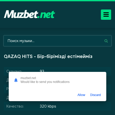
QAZAQ HITS - Бір-бірімізді естімейміз
Скачано:
93
muzbet.net
Дата релиза:
17-05-2026, 10:01
Would like to send you notifications
Размер:
10.28 мб
Allow
Discard
Длительность:
4:29
Качество:
320 kbps