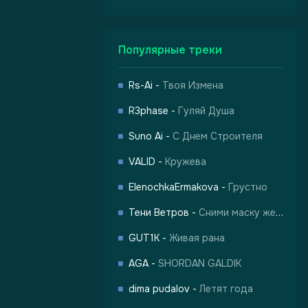
Популярные треки
Rs-Ai
-
Твоя Измена
R3phase
-
Гуляй Душа
Suno Ai
-
С Днем Строителя
VALID
-
Кружева
ElenochkaErmakova
-
Грустно
Тени Ветров
-
Сними маску жертвы
GUT1K
-
Живая рана
AGA
-
SHORDAN GALDIK
dima pudalov
-
Летят года