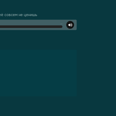
 её совсем не ценишь
…