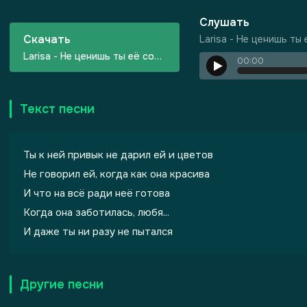
Слушать
Скачать
Larisa - Не ценишь ты
Larisa - Не ценишь ты её совсем не ценишь
00:00
Текст песни
Ты к ней привык не дарил ей и цветов
Не говорил ей, когда как она красива
И что на всё ради неё готова
Когда она заботилась, любя...
И даже ты ни разу не пытался
Другие песни