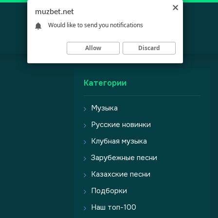
muzbet.net
Would like to send you notifications
Allow
Discard
Категории
Музыка
Русские новинки
Клубная музыка
Зарубежные песни
Казахские песни
Подборки
Наш топ-100