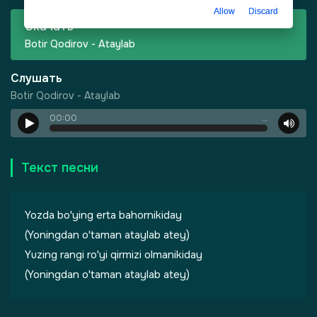
Allow
Discard
Скачать
Botir Qodirov - Ataylab
Слушать
Botir Qodirov - Ataylab
00:00
…
-
Харизма
Текст песни
Yozda bo'ying erta bahornikiday
(Yoningdan o'taman ataylab atey)
Yuzing rangi ro'yi qirmizi olmanikiday
(Yoningdan o'taman ataylab atey)