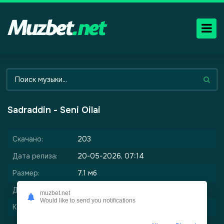
Sadraddin - Seni Oilai
Скачано:
203
Дата релиза:
20-05-2026, 07:14
Размер:
7.1 мб
Длительность:
3:06
muzbet.net
Would like to send you notifications
Качество:
320 kbps