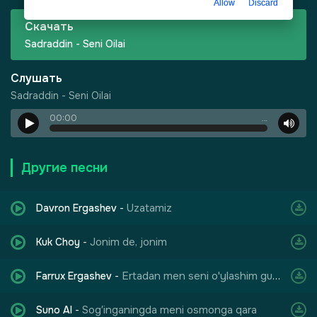
Allow
Discard
Скачать
Sadraddin - Seni Oilai
Слушать
Sadraddin - Seni Oilai
00:00
…
-
Город Грехов
Другие песни
Uzatamiz
Davron Ergashev
-
Jonim de, jonim
Kuk Choy
-
Ertadan men seni o'ylashim gunoh
Farrux Ergashev
-
лы одиноких душ
Sog′inganingda meni osmonga qara
Suno AI
-