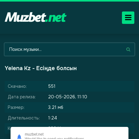
Yelena Kz - Есіңде болсын
Скачано:
551
Дата релиза:
20-05-2026, 11:10
Размер:
3.21 мб
Длительность:
1:24
Качество:
320 kbps
muzbet.net