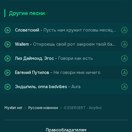
Другие песни
Пусть нам кружит головы месяц май
Словетский
-
Откроешь свой рот закроем твой базар
Wallem
-
Говори как есть
Лиз Даймонд, Эгос
-
Не говори мне ничего
Евгений Путилов
-
Aura
Эндшпиль, onna badvibes
-
Музбет.нет
Русские новинки
ICEGERGERT - Анубис
Правообладателям