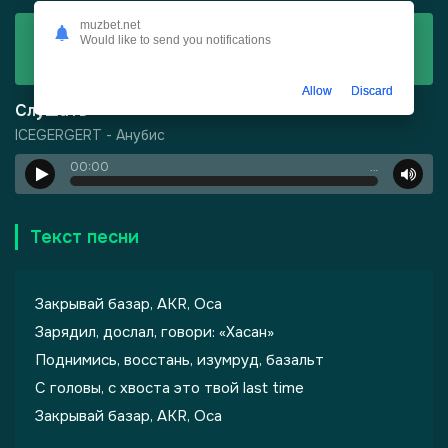
muzbet.net
Скачать
Would like to send you notifications
ICEGERGERT - Анубис
Allow
Discard
Слушать
ICEGERGERT - Анубис
00:00
…
Текст песни
Закрывай базар, AKR, Оса
Зарядил, дослал, говори: «Хасан»
Поднимись, восстань, изумруд, базальт
C головы, с хвоста это твой last time
Закрывай базар, AKR, Оса