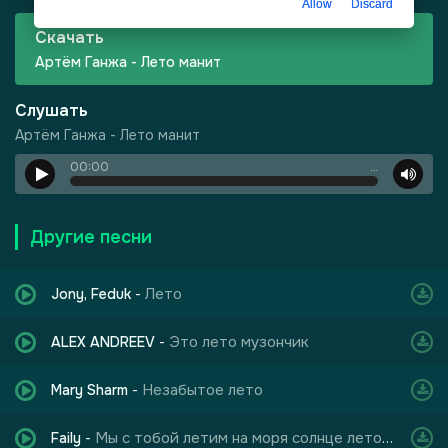
Allow
Discard
Скачать
Артём Ганжа - Лето манит
Слушать
Артём Ганжа - Лето манит
00:00
…
Другие песни
Лето
Jony, Feduk
-
Это лето музончик
ALEX ANDREEV
-
-
Шепот, робкое дыхание
Незабытое лето
Mary Sharm
-
Мы с тобой летим на моря солнце лето и жара
Faily
-