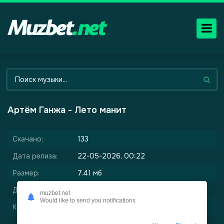
Артём Ганжа - Лето манит
Скачано:
133
Дата релиза:
22-05-2026, 00:22
Размер:
7.41 мб
Длительность:
3:14
muzbet.net
Would like to send you notifications
Качество:
320 kbps