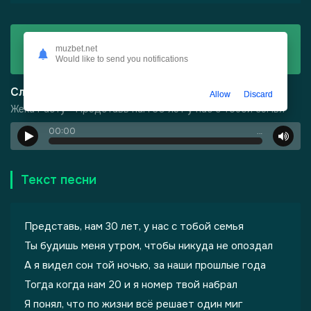
Скачать
muzbet.net
Жека Расту - Представь нам 30 лет у нас с тобой семья
Would like to send you notifications
Слушать
Allow
Discard
Жека Расту - Представь нам 30 лет у нас с тобой семья
00:00
…
Текст песни
Представь, нам 30 лет, у нас с тобой семья
Ты будишь меня утром, чтобы никуда не опоздал
А я видел сон той ночью, за наши прошлые года
Тогда когда нам 20 и я номер твой набрал
Я понял, что по жизни всё решает один миг