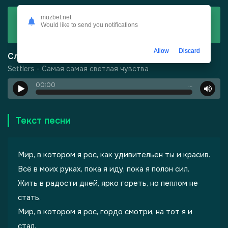
Скачать
muzbet.net
Would like to send you notifications
Settlers - Самая самая светлая чувства
Allow
Discard
Слушать
Settlers - Самая самая светлая чувства
00:00
…
-
Харизма
Текст песни
Мир, в котором я рос, как удивительен ты и красив.
Всё в моих руках, пока я иду, пока я полон сил.
Жить в радости дней, ярко гореть, но пеплом не
стать.
Мир, в котором я рос, гордо смотри, на тот я и
стал.