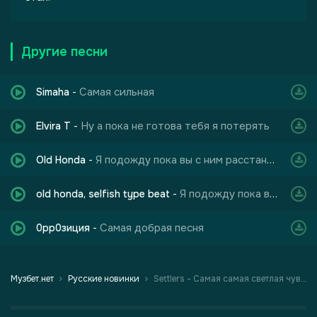
Другие песни
Самая сильная
Simaha
-
Ну а пока не готова тебя я потерять
Elvira T
-
Я подожду пока вы с ним расстанетесь когда уберёшь фамилию из паспорта
Old Honda
-
Я подожду пока вы с ним расстанетесь
old honda, selfish type beat
-
Самая добрая песня
0pp0зиция
-
Музбет.нет
Русские новинки
Settlers - Самая самая светлая чувства