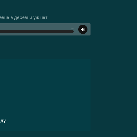
ревне а деревни уж нет
…
уду