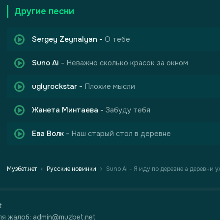
Другие песни
Sergey Zeynalyan
-
О тебе
Suno Ai
-
Неважно сколько красок за окном
uglyrockstar
-
Плохие мысли
Жанета Минтаева
-
Забуду тебя
Ева Волк
-
Наш старый стол в деревне
Музбет.нет
Русские новинки
Suno Ai - Я иду по деревне а деревни у
t
я жалоб: admin@muzbet.net