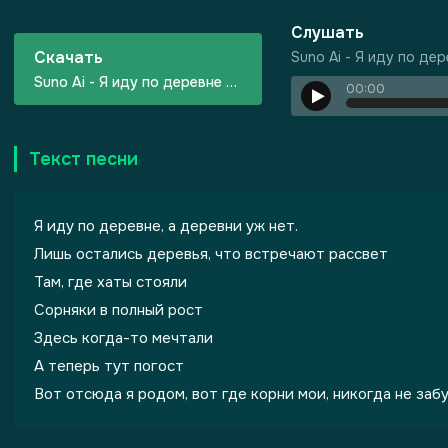
Слушать
Скачать
Suno Ai - Я иду по де
Suno Ai - Я иду по деревне а деревни уж нет
00:00
Текст песни
ризма
Я иду по деревне, а деревни уж нет.
Лишь остались деревья, что встречают рассвет
Там, где хаты стояли
Сорняки в полный рост
Здесь когда-то мечтали
А теперь тут погост
Вот отсюда я родом, вот где корни мои, никогда не заб