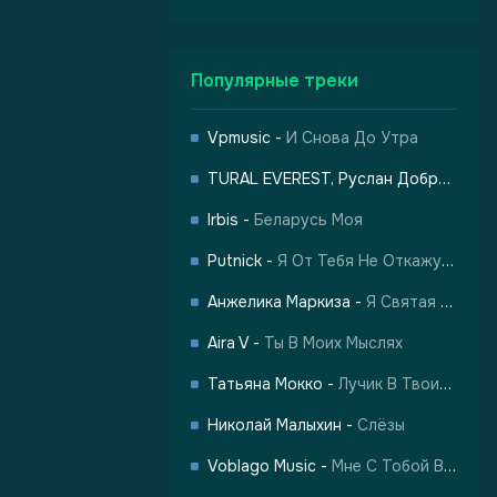
Популярные треки
Vpmusic
-
И Снова До Утра
TURAL EVEREST, Руслан Добрый
-
Ха
-
Харизма
Irbis
-
Беларусь Моя
Putnick
-
Я От Тебя Не Откажусь
Анжелика Маркиза
-
Я Святая Женщина
Aira V
-
Ты В Моих Мыслях
Татьяна Мокко
-
Лучик В Твоих Глазах
Николай Малыхин
-
Слёзы
Voblago Music
-
Мне С Тобой Все По Барабану