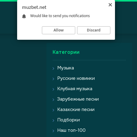
muzbet.net
Would like to send you notifications
Allow
Discard
Категории
Музыка
Русские новинки
Клубная музыка
Зарубежные песни
Казахские песни
Подборки
Наш топ-100