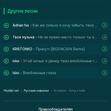
Другие песни
Как же сильно я хочу забыть твое имя
Adrian his
-
Не не нужен никто только ты одна
Твоя музыка
-
Прикуті (BID0NCI0N Remix)
KRISTONKO
-
Этой ночью я увижу твои влюблённые глаза
Isko
-
Влюбленные глаза
Isko
-
Музбет.нет
Русские новинки
Krutakov - Хочу к тебе
Правообладателям