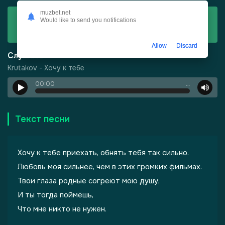
muzbet.net
Скачать
Would like to send you notifications
Krutakov - Хочу к тебе
Allow
Discard
Слушать
Krutakov - Хочу к тебе
00:00
…
-
Харизма
Текст песни
Хочу к тебе приехать, обнять тебя так сильно.
Любовь моя сильнее, чем в этих громких фильмах.
Твои глаза родные согреют мою душу,
И ты тогда поймёшь,
Что мне никто не нужен.