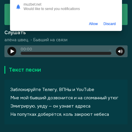
muzbet.net
Would like to send you notifications
Скачать
алёна швец. - Бывший на связи
Allow
Discard
Слушать
алёна швец. - Бывший на связи
00:00
…
-
Харизма
Текст песни
Заблокируйте Телегу, ВПНы и YouTube
Мне мой бывший дозвонится и на сломанный утюг
Эмигрирую, уеду — он узнает адреса
На попутках доберётся, коль закроют небеса