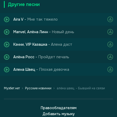
Другие песни
Мне так тяжело
Aira V
-
Новый день
Manvel, Алёна Линн
-
Алена даст
Кэнни, VIP Казашка
-
Пройдет печаль
Алёна Росс
-
Плохая девочка
Алена Швец
-
Музбет.нет
Русские новинки
алёна швец. - Бывший на связи
Правообладателям
Добавить музыку