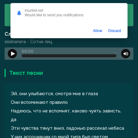
Скачать
muzbet.net
Would like to send you notifications
xxxmanera - Сотни лиц
Allow
Discard
Слушать
xxxmanera - Сотни лиц
00:00
…
Текст песни
Эй, они улыбаются, смотря мне в глаза
Они вспоминают правило
Надеюсь, что не вспомнят, каково чуять зависть,
да
Эти чувства тянут вниз, ладонью рассекал небеса
У них ассоциации со мной типа был светом