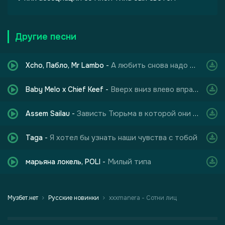
Другие песни
А любить снова надо ели эти чувства так надоели
Xcho, Пабло, Mr Lambo
-
Вверх вниз влево вправо двигай в тикток шалава
Baby Melo x Chief Keef
-
Зависть Тюрьма в которой они заперли себя сами
Assem Sailau
-
Я хотел бы узнать наши чувства с тобой
Taga
-
Милый типа
марьяна локель, POLI
-
Музбет.нет
Русские новинки
xxxmanera - Сотни лиц