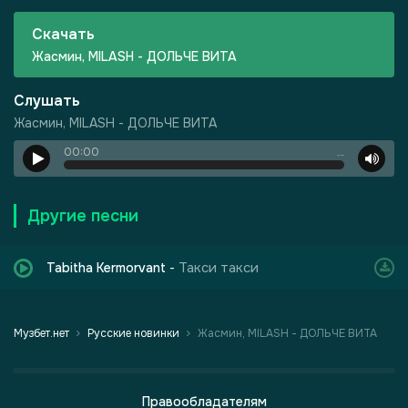
Скачать
Жасмин, MILASH - ДОЛЬЧЕ ВИТА
Слушать
Жасмин, MILASH - ДОЛЬЧЕ ВИТА
00:00
…
Другие песни
Такси такси
Tabitha Kermorvant
-
-
Шепот, робкое дыхание
Музбет.нет
Русские новинки
Жасмин, MILASH - ДОЛЬЧЕ ВИТА
Правообладателям