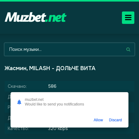
Жасмин, MILASH - ДОЛЬЧЕ ВИТА
Скачано:
586
Дата релиза:
29-05-2026, 07:34
muzbet.net
Would like to send you notifications
Размер:
6.2 мб
Длительность:
2:42
Allow
Discard
Качество:
320 kbps