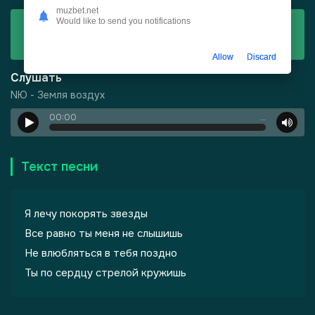
muzbet.net
Would like to send you notifications
Скачать
NЮ - Земля воздух
Allow
Discard
Слушать
NЮ - Земля воздух
00:00
…
-
Харизма
Текст песни
Я лечу покорять звезды
Все равно ты меня не слышишь
Не влюбляться в тебя поздно
Ты по сердцу стрелой кружишь