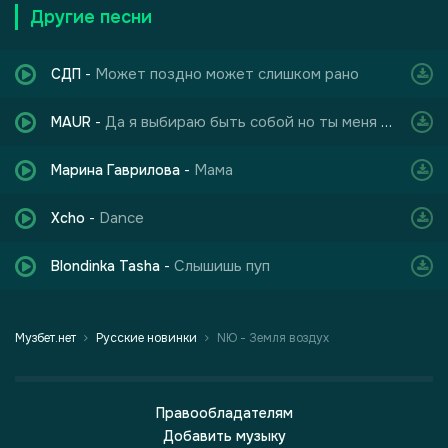
Другие песни
Может поздно может слишком рано
СДП
-
Да я выбираю быть собой но ты меня не слышишь
MAUR
-
Мама
Марина Гаврилова
-
Dance
Xcho
-
Слышишь пуп
Blondinka Tasha
-
Музбет.нет
Русские новинки
NЮ - Земля воздух
Правообладателям
Добавить музыку