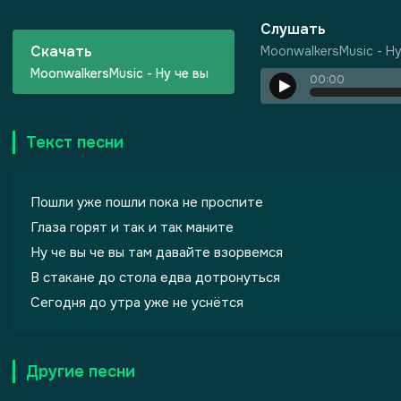
Слушать
Скачать
MoonwalkersMusic - Ну
MoonwalkersMusic - Ну че вы
00:00
Текст песни
Пошли уже пошли пока не проспите
Глаза горят и так и так маните
Ну че вы че вы там давайте взорвемся
В стакане до стола едва дотронуться
Сегодня до утра уже не уснётся
Другие песни