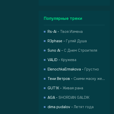
Популярные треки
Rs-Ai
-
Твоя Измена
R3phase
-
Гуляй Душа
Suno Ai
-
С Днем Строителя
VALID
-
Кружева
ElenochkaErmakova
-
Грустно
Тени Ветров
-
Сними маску жертвы
GUT1K
-
Живая рана
AGA
-
SHORDAN GALDIK
dima pudalov
-
Летят года