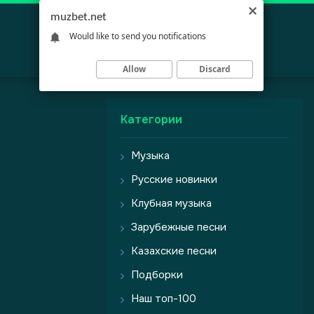
muzbet.net
Would like to send you notifications
Allow
Discard
Категории
Музыка
Русские новинки
Клубная музыка
Зарубежные песни
Казахские песни
Подборки
Наш топ-100