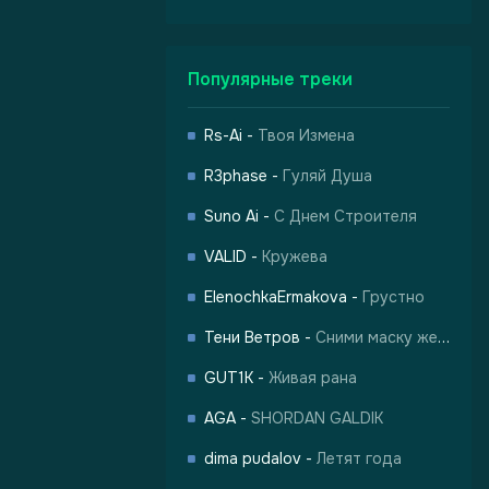
Популярные треки
Rs-Ai
-
Твоя Измена
R3phase
-
Гуляй Душа
Suno Ai
-
С Днем Строителя
VALID
-
Кружева
ElenochkaErmakova
-
Грустно
Тени Ветров
-
Сними маску жертвы
GUT1K
-
Живая рана
AGA
-
SHORDAN GALDIK
dima pudalov
-
Летят года