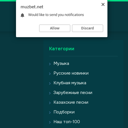
muzbet.net
Would like to send you notifications
Allow
Discard
Категории
Музыка
Русские новинки
Клубная музыка
Зарубежные песни
Казахские песни
Подборки
Наш топ-100