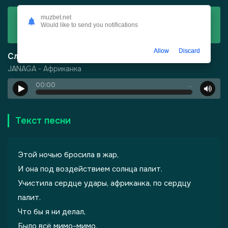
Скачать
muzbet.net
Would like to send you notifications
JANAGA - Африканка
Allow
Discard
Слушать
JANAGA - Африканка
00:00
…
Текст песни
Этой ночью бросила в жар,
И она под воздействием солнца палит.
Учистила сердце удары, африканка, по сердцу
-
Шепот, робкое дыхание
палит.
Что бы я ни делал,
Было всё мимо-мимо,