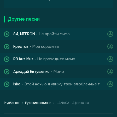
Другие песни
Не пройти мимо
84, MEERON
-
Моя королева
Крестов
-
Не проходите мимо
RB Kuz Muz
-
Мимо
Аркадий Евтушенко
-
Этой ночью я увижу твои влюблённые глаза
Isko
-
Музбет.нет
Русские новинки
JANAGA - Африканка