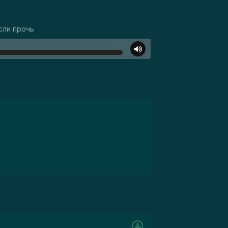
сли прочь
…