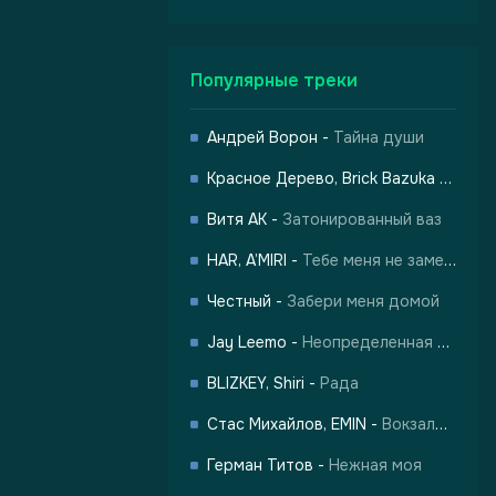
Популярные треки
Андрей Ворон
-
Тайна души
Красное Дерево, Brick Bazuka
-
Город
-
Город Грехов
Витя АК
-
Затонированный ваз
HAR, A’MIRI
-
Тебе меня не заменить
Честный
-
Забери меня домой
Jay Leemo
-
Неопределенная любовь
BLIZKEY, Shiri
-
Рада
Стас Михайлов, EMIN
-
Вокзалы одиноких душ
лы одиноких душ
Герман Титов
-
Нежная моя