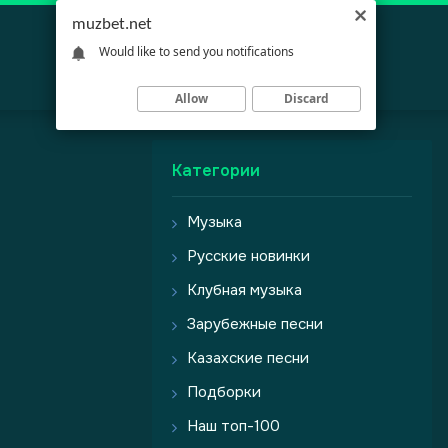
muzbet.net
Would like to send you notifications
Allow
Discard
Категории
Музыка
Русские новинки
Клубная музыка
Зарубежные песни
Казахские песни
Подборки
Наш топ-100