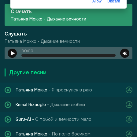
Allow
Discard
Скачать
Татьяна Мокко - Дыхание вечности
Слушать
Татьяна Мокко - Дыхание вечности
00:00
…
-
Город Грехов
Другие песни
Я проснулся в раю
Татьяна Мокко
-
Дыхание любви
Kemal Rizaoglu
-
С тобой и вечности мало
Guru-AI
-
лы одиноких душ
По полю босиком
Татьяна Мокко
-