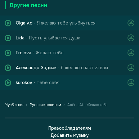
Другие песни
Я желаю тебе улыбнуться
Olga v.d
-
Пусть улыбается душа
Lida
-
Желаю тебе
Frolova
-
Я желаю счастья вам
Александр Зодиак
-
тебе себя
kurokov
-
Музбет.нет
Русские новинки
Алёна Ai - Желаю тебе
Правообладателям
Добавить музыку