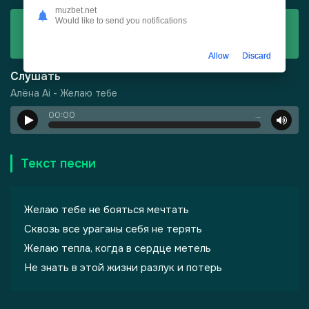
muzbet.net
Would like to send you notifications
Скачать
Алёна Ai - Желаю тебе
Allow
Discard
Слушать
Алёна Ai - Желаю тебе
00:00
…
то Кавказ
Текст песни
Желаю тебе не бояться мечтать
Сквозь все ураганы себя не терять
Желаю тепла, когда в сердце метель
Не знать в этой жизни разлук и потерь