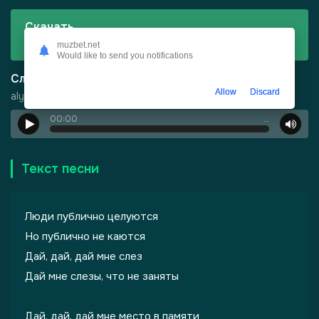
Скачать
alyona alyona - Ми залишимось людьми
muzbet.net
Would like to send you notifications
Слушать
Allow
Discard
alyona alyona - Ми залишимось людьми
00:00
…
Текст песни
Люди публично целуются
Но публично не каются
Дай, дай, дай мне слез
-
Шепот, робкое дыхание
Дай мне слезы, что не заняты
Дай, дай, дай мне место в памяти