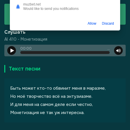
muzbet.net
Would like to send you notifications
Скачать
AI 410 - Монетизация
Allow
Discard
Слушать
AI 410 - Монетизация
00:00
…
Текст песни
Быть может кто-то обвинит меня в маразме,
Но моё творчество всё на энтузиазме.
И для меня на самом деле если честно,
-
Шепот, робкое дыхание
Монетизация не так уж интересна.