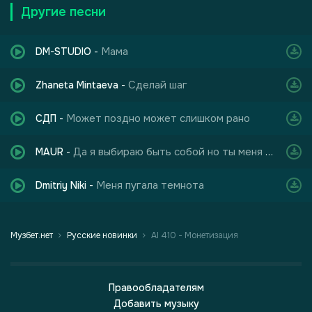
Другие песни
Мама
DM-STUDIO
-
Сделай шаг
Zhaneta Mintaeva
-
Может поздно может слишком рано
СДП
-
Да я выбираю быть собой но ты меня не слышишь
MAUR
-
Меня пугала темнота
Dmitriy Niki
-
Музбет.нет
Русские новинки
AI 410 - Монетизация
Правообладателям
Добавить музыку