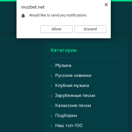
muzbet.net
Would like to send you notifications
Allow
Discard
Категории
Музыка
Русские новинки
Клубная музыка
Зарубежные песни
Казахские песни
Подборки
Наш топ-100