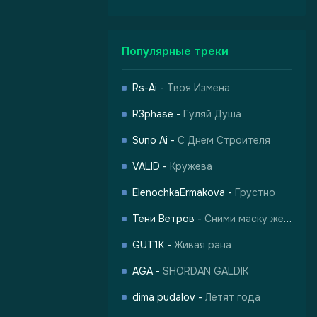
Популярные треки
Rs-Ai
-
Твоя Измена
R3phase
-
Гуляй Душа
Suno Ai
-
С Днем Строителя
VALID
-
Кружева
ElenochkaErmakova
-
Грустно
Тени Ветров
-
Сними маску жертвы
GUT1K
-
Живая рана
AGA
-
SHORDAN GALDIK
dima pudalov
-
Летят года