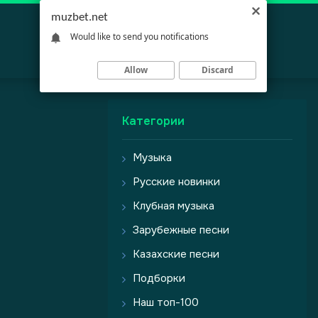
muzbet.net
Would like to send you notifications
Allow
Discard
Категории
Музыка
Русские новинки
Клубная музыка
Зарубежные песни
Казахские песни
Подборки
Наш топ-100