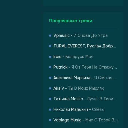
Популярные треки
Vpmusic
-
И Снова До Утра
TURAL EVEREST, Руслан Добрый
-
Ха
-
Харизма
Irbis
-
Беларусь Моя
Putnick
-
Я От Тебя Не Откажусь
Анжелика Маркиза
-
Я Святая Женщина
Aira V
-
Ты В Моих Мыслях
Татьяна Мокко
-
Лучик В Твоих Глазах
Николай Малыхин
-
Слёзы
Voblago Music
-
Мне С Тобой Все По Барабану