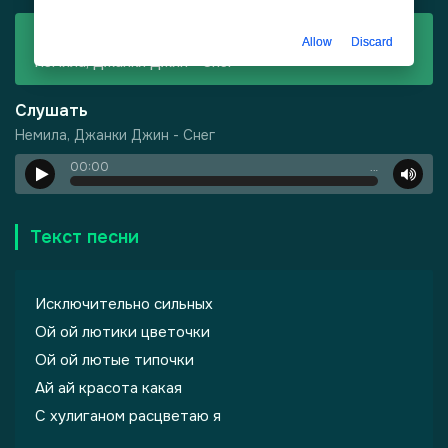
Скачать
Allow
Discard
Немила, Джанки Джин - Снег
Слушать
Немила, Джанки Джин - Снег
00:00
…
Текст песни
Исключительно сильных
Ой ой лютики цветочки
Ой ой лютые типочки
-
Шепот, робкое дыхание
Ай ай красота какая
С хулиганом расцветаю я