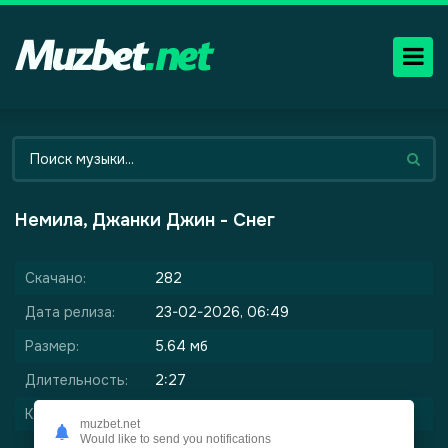
Немила, Джанки Джин - Снег
Скачано:
282
Дата релиза:
23-02-2026, 06:49
Размер:
5.64 мб
Длительность:
2:27
Качество:
320 kbps
muzbet.net
Would like to send you notifications