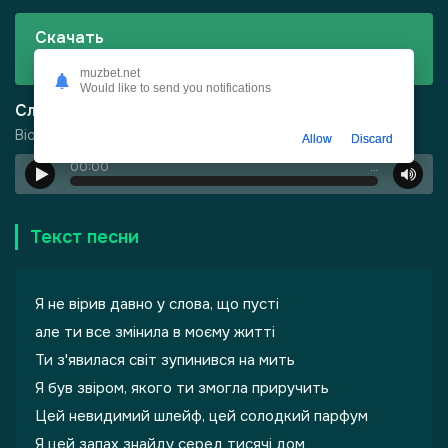
Скачать
Віолета - Чим пахне жінка?
muzbet.net
Would like to send you notifications
Слушать
Віолета - Чим пахне жінка?
Allow
Discard
00:00
…
-
Харизма
Текст песни
Я не вірив давно у слова, що пусті
але ти все змінила в моєму житті
Ти з'явилася світ зупинився на мить
Я був звіром, якого ти змогла приручить
Цей невидимий шлейф, цей солодкий парфум
Я цей запах знайду серед тисячі дом