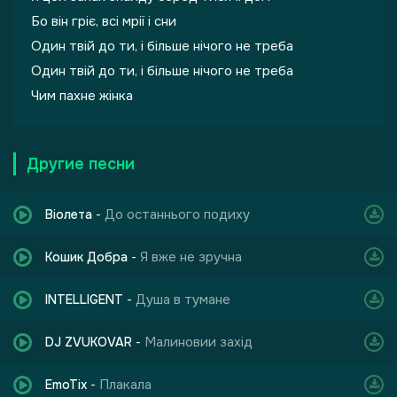
Бо він гріє, всі мрії і сни
Один твій до ти, і більше нічого не треба
Один твій до ти, і більше нічого не треба
Чим пахне жінка
Другие песни
До останнього подиху
Віолета
-
Я вже не зручна
Кошик Добра
-
Душа в тумане
INTELLIGENT
-
Малиновии захід
DJ ZVUKOVAR
-
Плакала
EmoTix
-