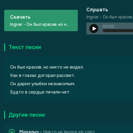
Слушать
Скачать
Ingvar - Он был краси
Ingvar - Он был красив но никто не видел
00:00
Текст песни
Он был красив, но никто не видел,
Как в глазах догорал рассвет.
Он дарил улыбки незнакомым,
Будто в сердце печали нет.
Другие песни
Михалыч
-
Никто не видел её слёз