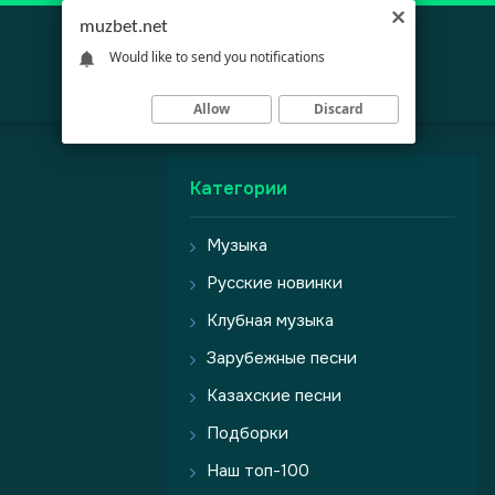
muzbet.net
Would like to send you notifications
Allow
Discard
Категории
Музыка
Русские новинки
Клубная музыка
Зарубежные песни
Казахские песни
Подборки
Наш топ-100