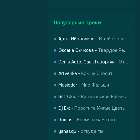
Популярные треки
Адыл Ибрагимов
-
В тебе Господь
Оксана Сычкова
-
Твёрдое Решение
Denis Auto, Саак Геворгян
-
Это Кавказ
то Кавказ
Artvenka
-
Крышу Сносит
Musicdar
-
Мир Фальши
Riff Club
-
Вильнюсское Бабье Лето
Dj Ёж
-
Простите Милые Цветы
Romas
-
Время незаметно
yanasqu
-
откуда ты