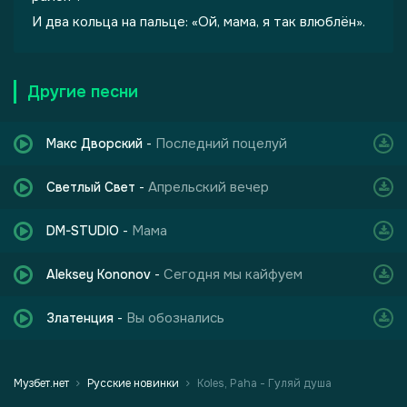
И два кольца на пальце: «Ой, мама, я так влюблён».
Другие песни
Последний поцелуй
Макс Дворский
-
Апрельский вечер
Светлый Свет
-
Мама
DM-STUDIO
-
Сегодня мы кайфуем
Aleksey Kononov
-
Вы обознались
Златенция
-
Музбет.нет
Русские новинки
Koles, Paha - Гуляй душа