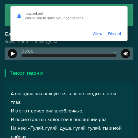
Скачать
muzbet.net
Would like to send you notifications
Koles, Paha - Гуляй душа
Слушать
Allow
Discard
Koles, Paha - Гуляй душа
00:00
…
-
Харизма
Текст песни
А сегодня она волнуется, а он не сводит с её и
глаз.
И в этот вечер они влюблённые,
И посмотрел он холостой в последний раз.
На неё: «Гуляй, гуляй, душа, гуляй, гуляй, ты в мой
район».