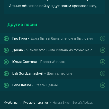
И тьме объявила войну ждут волки кровавое шоу,
Другие песни
Если бы ты была снегом я бы ловил тебя прям с неба
Гио Пика
-
Я знаю что была сильна но точно не сейчас
Даена
-
Розовый плащ
Юлия Светлая
-
Шептал во сне
Lali Gordzamashvili
-
Стали целым
Lena Katina
-
Музбет.нет
Русские новинки
Нелли Бикс - Белый Лебедь