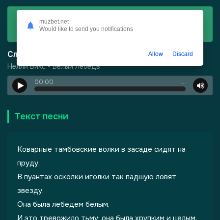
Скачать
muzbet.net
Would like to send you notifications
Нелли Бикс - Белый Лебедь
Слушать
Allow
Discard
Нелли Бикс - Белый Лебедь
00:00
…
Текст песни
Коварные тамбовские волки в засаде сидят на
пруду,
В пуантах осколки иголки так падшую ловят
-
Шепот, робкое дыхание
звезду.
Она была лебедем белым,
И это тревожило тьму; она была хрупким и целым,