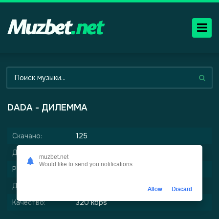
DADA - ДИЛЕММА
Скачано:
125
Дата релиза:
1-05-2026, 00:09
muzbet.net
Would like to send you notifications
Размер:
3.55 мб
Длительность:
1:33
Allow
Discard
Качество:
320 kbps