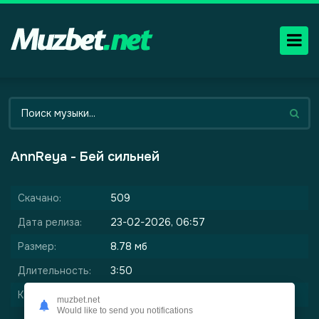
AnnReya - Бей сильней
Скачано:
509
Дата релиза:
23-02-2026, 06:57
Размер:
8.78 мб
Длительность:
3:50
Качество:
320 kbps
muzbet.net
Would like to send you notifications