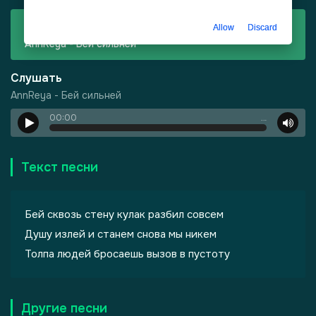
Скачать
Allow
Discard
AnnReya - Бей сильней
Слушать
AnnReya - Бей сильней
00:00
…
Текст песни
Бей сквозь стену кулак разбил совсем
Душу излей и станем снова мы никем
Толпа людей бросаешь вызов в пустоту
Другие песни