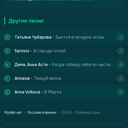
Другие песни
Бьется в печурке огонь
Татьяна Чубарова
-
В городе огней
5artists
-
Когда соберу себя по частям и мои глаза опять заблестят
Дима, Анна Асти
-
Танцуй весна
Annasai
-
8 Марта
Anna Volkova
-
Музбет.нет
Русские новинки
DIGLE - Любимый дом