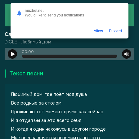
Скачать
muzbet.net
Would like to send you notifications
DIGLE - Любимый дом
Allow
Discard
Слушать
DIGLE - Любимый дом
00:00
…
-
Город Грехов
Текст песни
Любимый дом, где поёт моя душа
Все родные за столом
Проживаю тот момент прямо как сейчас
И я отдал бы за это всего себя
лы одиноких душ
И когда я один нахожусь в другом городе
Мне всегда хочется вспомнить вот это