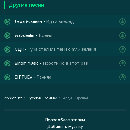
Другие песни
Идти вперед
Лера Яскевич
-
Время
wavdealer
-
Луна стелила тени сияли зеленя
СДП
-
Прости но в этот раз
Binom music
-
Ранила
BITTUEV
-
Музбет.нет
Русские новинки
Арди - Прощай
Правообладателям
Добавить музыку