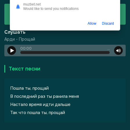
muzbet.net
Would like to send you notifications
Скачать
Арди - Прощай
Allow
Discard
Слушать
Арди - Прощай
00:00
…
-
Харизма
Текст песни
Пошла ты, прощай
В последний раз ты ранила меня
Настало время идти дальше
Так что пошла ты, прощай