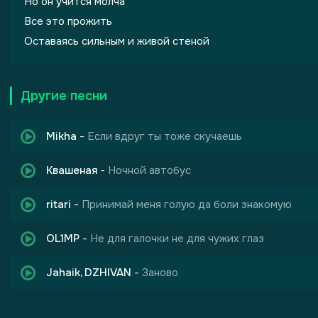
Но он учится молча
Все это прожить
Оставаясь сильным и живой стеной
Другие песни
Mikha
-
Если вдруг ты тоже скучаешь
Квашеная
-
Ночной автобус
ritari
-
Принимай меня голую да боли знакомую
OL1MP
-
Не для галочки не для чужих глаз
Jahaik, DZHIVAN
-
Заново