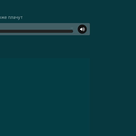
оже плачут
…