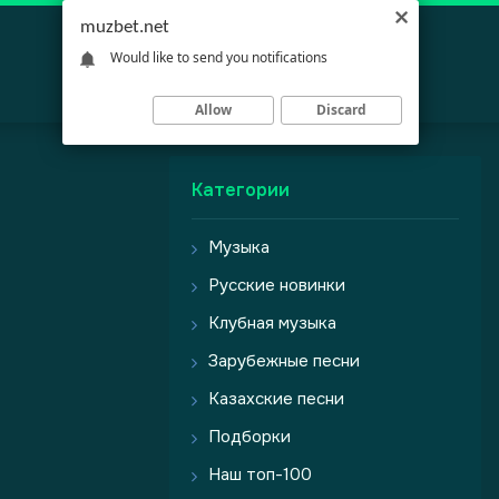
muzbet.net
Would like to send you notifications
Allow
Discard
Категории
Музыка
Русские новинки
Клубная музыка
Зарубежные песни
Казахские песни
Подборки
Наш топ-100