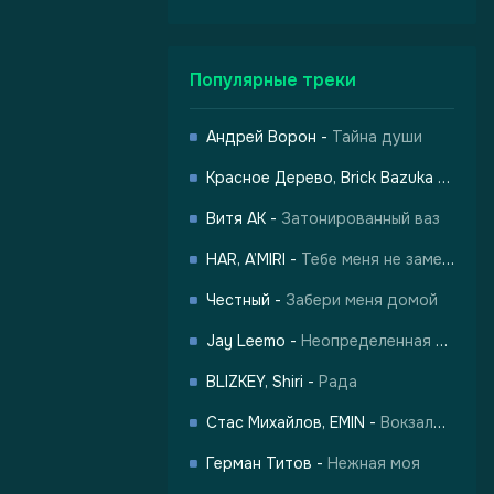
Популярные треки
Андрей Ворон
-
Тайна души
Красное Дерево, Brick Bazuka
-
Город
-
Город Грехов
Витя АК
-
Затонированный ваз
HAR, A’MIRI
-
Тебе меня не заменить
Честный
-
Забери меня домой
Jay Leemo
-
Неопределенная любовь
BLIZKEY, Shiri
-
Рада
Стас Михайлов, EMIN
-
Вокзалы одиноких душ
лы одиноких душ
Герман Титов
-
Нежная моя