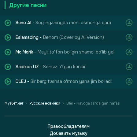
Другие песни
Sog′inganingda meni osmonga qara
Suno AI
-
Benom (Cover by AI Version)
Eslamading
-
Mayli to'fon bo'lgin shamol bo'lib yel
Mc Merik
-
Sensiz o'tgan kunlar
Saidxon UZ
-
Bir barg tushsa o'rmon yana jim bo'ladi
DLEJ
-
Музбет.нет
Русские новинки
Dlej - Havoga tarqalgan nafas
Правообладателям
Добавить музыку