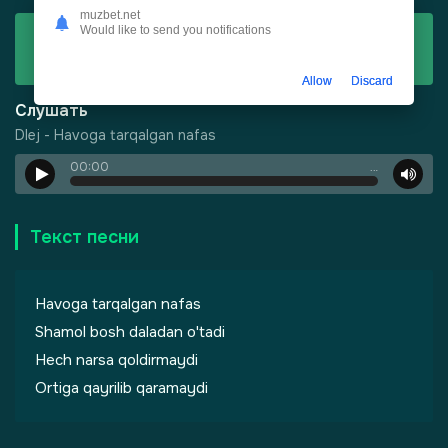
muzbet.net
Would like to send you notifications
Скачать
Dlej - Havoga tarqalgan nafas
Allow
Discard
Слушать
Dlej - Havoga tarqalgan nafas
00:00
…
Текст песни
Havoga tarqalgan nafas
Shamol bosh daladan o'tadi
Hech narsa qoldirmaydi
-
Шепот, робкое дыхание
Ortiga qayrilib qaramaydi