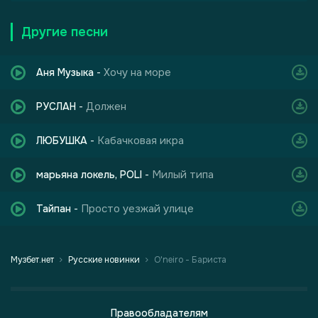
Другие песни
Хочу на море
Аня Музыка
-
Должен
РУСЛАН
-
Кабачковая икра
ЛЮБУШКА
-
Милый типа
марьяна локель, POLI
-
Просто уезжай улице
Тайпан
-
Музбет.нет
Русские новинки
O'neiro - Бариста
Правообладателям