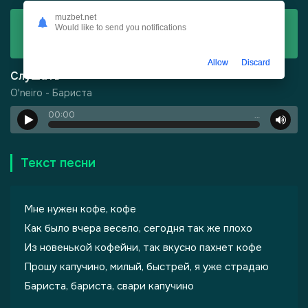
muzbet.net
Скачать
Would like to send you notifications
O'neiro - Бариста
Allow
Discard
Слушать
O'neiro - Бариста
00:00
…
Текст песни
Мне нужен кофе, кофе
Как было вчера весело, сегодня так же плохо
Из новенькой кофейни, так вкусно пахнет кофе
Прошу капучино, милый, быстрей, я уже страдаю
Бариста, бариста, свари капучино