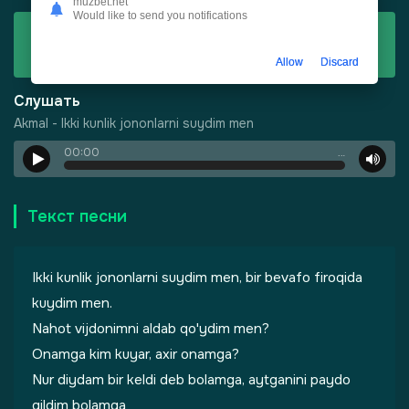
muzbet.net
Would like to send you notifications
Скачать
Akmal - Ikki kunlik jononlarni suydim men
Allow
Discard
Слушать
Akmal - Ikki kunlik jononlarni suydim men
00:00
…
-
Город Грехов
Текст песни
Ikki kunlik jononlarni suydim men, bir bevafo firoqida
kuydim men.
Nahot vijdonimni aldab qo'ydim men?
Onamga kim kuyar, axir onamga?
лы одиноких душ
Nur diydam bir keldi deb bolamga, aytganini paydo
qildim bolamga