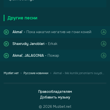
Другие песни
Пока накатил негатив не гони коней
Akmal’
-
Erkak
Shaxrudiy Janoblari
-
Пожар
Akmal’, JALAGONIA
-
Музбет.нет
Русские новинки
Akmal - Ikki kunlik jononlarni suydim men
Правообладателям
Добавить музыку
© 2026 Muzbet.net