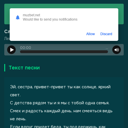
Скачать
muzbet.net
Лейла - Эй сестра привет привет
Would like to send you notifications
Слушать
Allow
Discard
Лейла - Эй сестра привет привет
00:00
…
Текст песни
Эй, сестра, привет-привет ты как солнце, яркий
свет.
С детства рядом ты и я мы с тобой одна семья.
Смех и радость каждый день, нам смеяться ведь
не лень.
Если вдруг придет беда, ты поддержишь, как