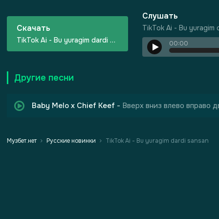
Слушать
Скачать
TikTok Ai - Bu yuragim 
TikTok Ai - Bu yuragim dardi sansan
00:00
Другие песни
 Грехов
Baby Melo x Chief Keef
-
Вверх вниз влево вправо д
Музбет.нет
Русские новинки
TikTok Ai - Bu yuragim dardi sansan