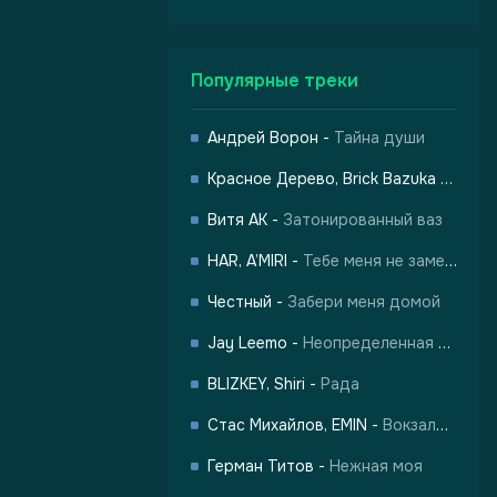
Популярные треки
Андрей Ворон
-
Тайна души
Красное Дерево, Brick Bazuka
-
Город
-
Город Грехов
Витя АК
-
Затонированный ваз
HAR, A’MIRI
-
Тебе меня не заменить
Честный
-
Забери меня домой
Jay Leemo
-
Неопределенная любовь
BLIZKEY, Shiri
-
Рада
Стас Михайлов, EMIN
-
Вокзалы одиноких душ
лы одиноких душ
Герман Титов
-
Нежная моя