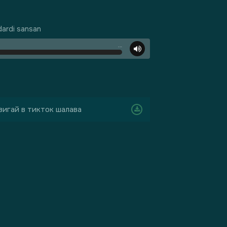
dardi sansan
…
вигай в тикток шалава