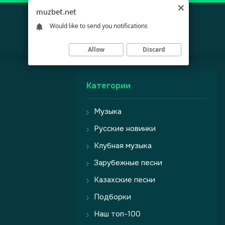
muzbet.net
Would like to send you notifications
Allow
Discard
Категории
Музыка
Русские новинки
Клубная музыка
Зарубежные песни
Казахские песни
Подборки
Наш топ-100