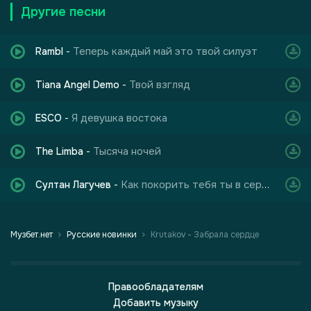
Другие песни
Теперь каждый май это твой силуэт
Rambl
-
Твой взгляд
Tiana Angel Demo
-
Я девушка востока
ESCO
-
Тысяча ночей
The Limba
-
Как покорить тебя ты в сердце угнала
Султан Лагучев
-
Музбет.нет
Русские новинки
Krutakov - Забрала сердце
Правообладателям
Добавить музыку