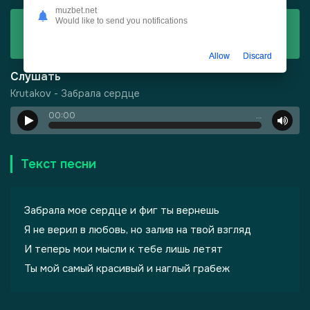
muzbet.net
Would like to send you notifications
Скачать
Krutakov - Забрала сердце
Allow
Discard
Слушать
Krutakov - Забрала сердце
00:00
…
-
Город Грехов
Текст песни
Забрала мое сердце и фиг ты вернешь
Я не верил в любовь, но залив на твой взгляд
И теперь мои мысли к тебе лишь летят
Ты мой самый красивый и наглый грабеж
лы одиноких душ