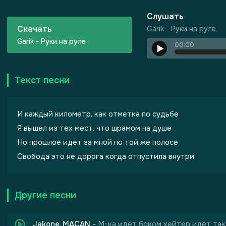
Слушать
Скачать
Garik - Руки на руле
Garik - Руки на руле
00:00
Текст песни
 Грехов
И каждый километр, как отметка по судьбе
Я вышел из тех мест, что шрамом на душе
Но прошлое идет за мной по той же полосе
Свобода это не дорога когда отпустила внутри
Другие песни
Jakone, MACAN
-
M-ка идёт боком хейтер идёт так