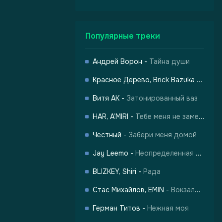
Популярные треки
Андрей Ворон
-
Тайна души
Красное Дерево, Brick Bazuka
-
Город
-
Город Грехов
Витя АК
-
Затонированный ваз
HAR, A’MIRI
-
Тебе меня не заменить
Честный
-
Забери меня домой
Jay Leemo
-
Неопределенная любовь
BLIZKEY, Shiri
-
Рада
Стас Михайлов, EMIN
-
Вокзалы одиноких душ
лы одиноких душ
Герман Титов
-
Нежная моя