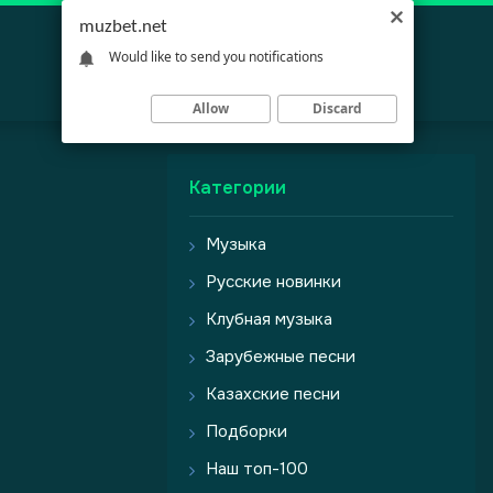
muzbet.net
Would like to send you notifications
Allow
Discard
Категории
Музыка
Русские новинки
Клубная музыка
Зарубежные песни
Казахские песни
Подборки
Наш топ-100